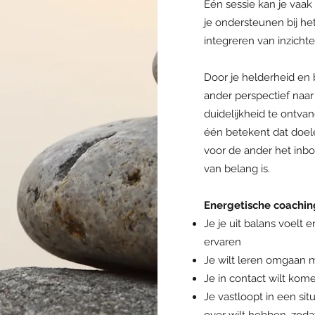
Eén sessie kan je vaak 
je ondersteunen bij h
integreren van inzichten
Door je helderheid en 
ander perspectief naar 
duidelijkheid te ontvan
één betekent dat doele
voor de ander het inbo
van belang is.
Energetische coaching 
Je je uit balans voelt 
ervaren
Je wilt leren omgaan m
Je in contact wilt kom
Je vastloopt in een sit