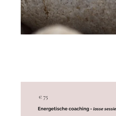
€ 75
Energetische coaching -
losse sessi