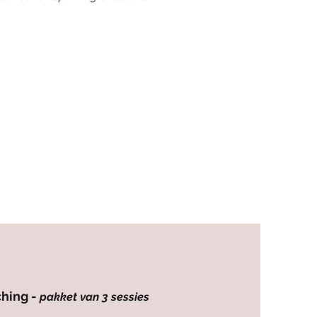
hing -
pakket van 3 sessies