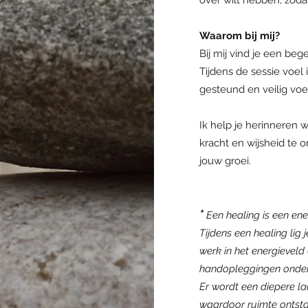
over wilt hebben, zoda
Waarom bij mij?
Bij mij vind je een bege
Tijdens de sessie voel i
gesteund en veilig voel
Ik help je herinneren w
kracht en wijsheid te 
jouw groei.
*
Een healing is een en
Tijdens een healing lig 
werk in het energieveld
handopleggingen onderd
Er wordt een diepere la
waardoor ruimte ontsta